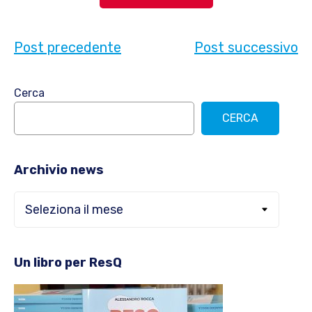
Post precedente
Post successivo
Barra
Cerca
laterale
CERCA
primaria
Archivio news
Archivio
news
Un libro per ResQ