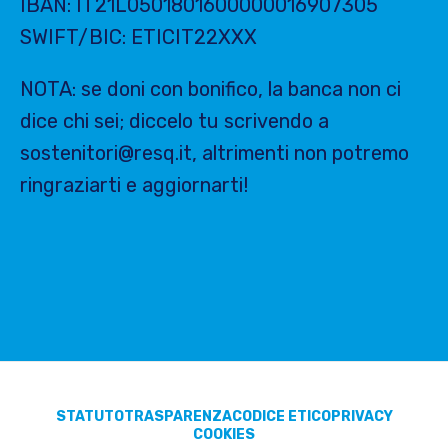
IBAN: IT21L0501801600000016907305
SWIFT/BIC: ETICIT22XXX
NOTA: se doni con bonifico, la banca non ci
dice chi sei; diccelo tu scrivendo a
sostenitori@resq.it, altrimenti non potremo
ringraziarti e aggiornarti!
STATUTO
TRASPARENZA
CODICE ETICO
PRIVACY
COOKIES