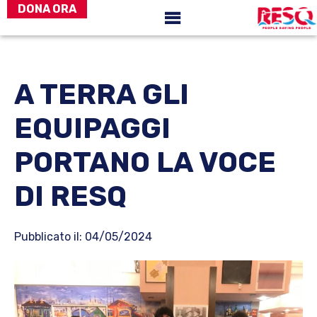
DONA ORA
Passa
Passa
ResQ
al
alla
-
people
contenuto
barra
saving
principale
laterale
people
A TERRA GLI
primaria
EQUIPAGGI
PORTANO LA VOCE
DI RESQ
Pubblicato il: 04/05/2024