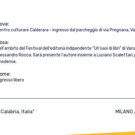
ove:
entro culturare Calderara - ingresso dal parcheggio di via Pregnana, 
osa:
ll'ambito del Festival dell'editoria indipendente "Un'oasi di libri" di Van
lessandro Rocca. Sarà presente l'autore insieme a Luciano Scalettari, pr
hodense.
ome:
ngresso libero
alabria, Italia”
MILANO /