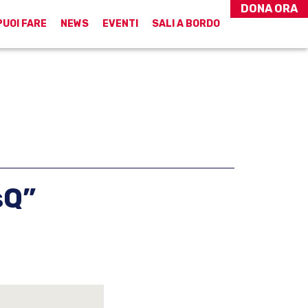
DONA ORA
PUOI FARE
NEWS
EVENTI
SALI A BORDO
sQ”