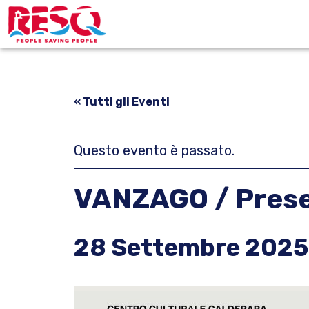
Passa
Passa
Passa
alla
al
alla
ResQ
navigazione
contenuto
barra
-
primaria
principale
laterale
people
saving
primaria
« Tutti gli Eventi
people
Questo evento è passato.
VANZAGO / Presen
28 Settembre 2025 