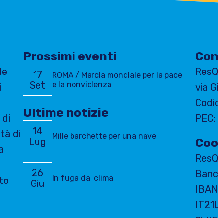
Prossimi eventi
Con
le
ResQ
17
ROMA / Marcia mondiale per la pace
Set
e la nonviolenza
i
via G
Codi
Ultime notizie
 di
PEC: 
14
tà di
Mille barchette per una nave
Lug
Coo
a
ResQ
26
Banc
In fuga dal clima
sto
Giu
IBAN
IT21