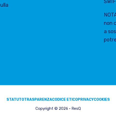
SWIF
ulla
NOTA:
non c
a sos
potre
STATUTO
TRASPARENZA
CODICE ETICO
PRIVACY
COOKIES
Copyright © 2026 · ResQ