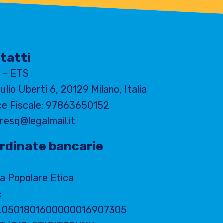
tatti
 – ETS
iulio Uberti 6, 20129 Milano, Italia
ce Fiscale: 97863650152
resq@legalmail.it
rdinate bancarie
a Popolare Etica
:
L0501801600000016907305