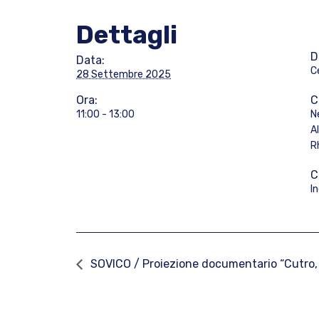
Dettagli
D
Data:
C
28 Settembre 2025
Ora:
C
11:00 - 13:00
Ne
A
R
C
I
SOVICO / Proiezione documentario “Cutro, C