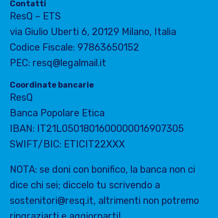
Contatti
ResQ – ETS
via Giulio Uberti 6, 20129 Milano, Italia
Codice Fiscale: 97863650152
PEC: resq@legalmail.it
Coordinate bancarie
ResQ
Banca Popolare Etica
IBAN: IT21L0501801600000016907305
SWIFT/BIC: ETICIT22XXX
NOTA: se doni con bonifico, la banca non ci
dice chi sei; diccelo tu scrivendo a
sostenitori@resq.it, altrimenti non potremo
ringraziarti e aggiornarti!