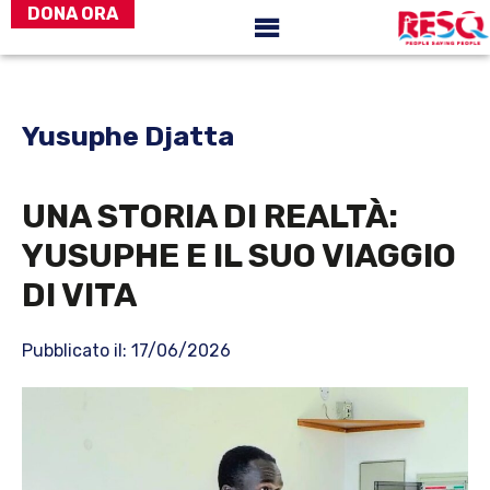
DONA ORA
Passa
Passa
ResQ
al
alla
-
people
contenuto
barra
saving
principale
laterale
people
Yusuphe Djatta
primaria
UNA STORIA DI REALTÀ:
YUSUPHE E IL SUO VIAGGIO
DI VITA
Pubblicato il: 17/06/2026