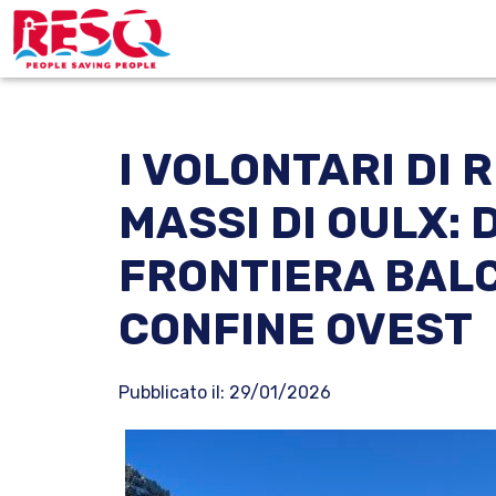
Passa
Passa
Passa
alla
al
alla
ResQ
navigazione
contenuto
barra
-
primaria
principale
laterale
people
saving
I VOLONTARI DI 
primaria
people
MASSI DI OULX: 
FRONTIERA BAL
CONFINE OVEST
Pubblicato il: 29/01/2026